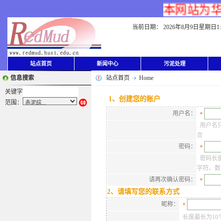
本网站为华中
当前日期：
2026年8月9日星期日1:4
站点首页
新闻中心
污泥处理
信息搜索
站点首页
Home
关键字
1、创建您的账户
范围：
用户名：
*
用户名只
合
密码：
*
密码长度
字符、数
请再次确认密码：
*
2、请填写您的联系方式
昵称：
*
长度最长为10